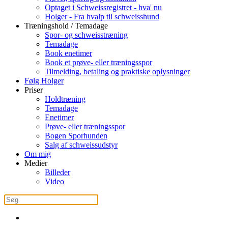
Optaget i Schweissregistret - hva' nu
Holger - Fra hvalp til schweisshund
Træningshold / Temadage
Spor- og schweisstræning
Temadage
Book enetimer
Book et prøve- eller træningsspor
Tilmelding, betaling og praktiske oplysninger
Følg Holger
Priser
Holdtræning
Temadage
Enetimer
Prøve- eller træningsspor
Bogen Sporhunden
Salg af schweissudstyr
Om mig
Medier
Billeder
Video