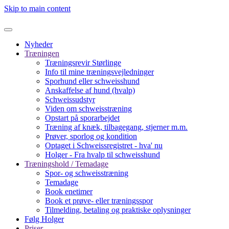
Skip to main content
Nyheder
Træningen
Træningsrevir Størlinge
Info til mine træningsvejledninger
Sporhund eller schweisshund
Anskaffelse af hund (hvalp)
Schweissudstyr
Viden om schweisstræning
Opstart på sporarbejdet
Træning af knæk, tilbagegang, stjerner m.m.
Prøver, sporlog og kondition
Optaget i Schweissregistret - hva' nu
Holger - Fra hvalp til schweisshund
Træningshold / Temadage
Spor- og schweisstræning
Temadage
Book enetimer
Book et prøve- eller træningsspor
Tilmelding, betaling og praktiske oplysninger
Følg Holger
Priser