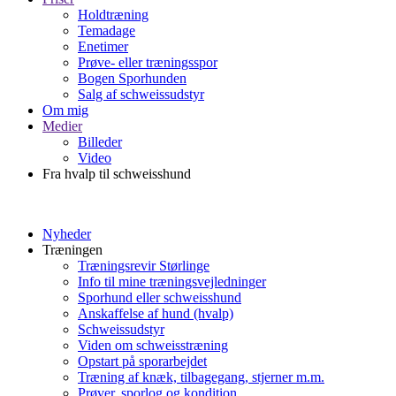
Holdtræning
Temadage
Enetimer
Prøve- eller træningsspor
Bogen Sporhunden
Salg af schweissudstyr
Om mig
Medier
Billeder
Video
Fra hvalp til schweisshund
Nyheder
Træningen
Træningsrevir Størlinge
Info til mine træningsvejledninger
Sporhund eller schweisshund
Anskaffelse af hund (hvalp)
Schweissudstyr
Viden om schweisstræning
Opstart på sporarbejdet
Træning af knæk, tilbagegang, stjerner m.m.
Prøver, sporlog og kondition