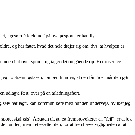
det, ligesom “skæld ud” på hvalpesporet er bandlyst.
ldre, og har fattet, hvad det hele drejer sig om, dvs. at hvalpen er
 hunden ind over sporet, og tager det omgående op. Her roser jeg
eg i optræningsfasen, har lært hunden, at den får ”ros” når den gør
en udlagte fært, over på en afledningsfært.
jeg selv har lagt), kan kommunikere med hunden undervejs, hvilket jeg
n spo
ret
skal gås). Årsagen til, at jeg fremprovokerer en ”fejl”, er at jeg
måde hunden, men irettesætter den, for at fremhæve vigtigheden af at