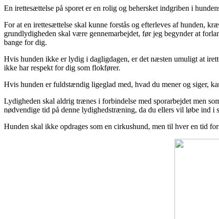
En irettesættelse på sporet er en rolig og beher
sket
indgriben i hundens
For at en irettesættelse skal kunne forstås og efterleves af hunden, kr
grundlydigheden skal være gennemarbejdet, før jeg begynder at forlange
bange for dig.
Hvis hunden ikke er lydig i dagligdagen, er det næsten umuligt at iret
ikke har respekt for dig som flokfører.
Hvis hunden er fuldstændig ligeglad med, hvad du mener og siger, kan 
Lydigheden skal aldrig trænes i forbindelse med sporarbejdet men som sep
nødvendige tid på denne lydighedstræning, da du ellers vil løbe ind i
Hunden skal ikke opdrages som en cirkushund, men til hver en tid fo