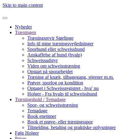
Skip to main content
Nyheder
Træningen
Træningsrevir Størlinge
Info til mine træningsvejledninger
Sporhund eller schweisshund
Anskaffelse af hund (hvalp)
Schweissudstyr
Viden om schweisstræning
Opstart på sporarbejdet
Træning af knæk, tilbagegang, stjerner m.m.
Prøver, sporlog og kondition
Optaget i Schweissregistret - hva' nu
Holger - Fra hvalp til schweisshund
Træningshold / Temadage
Spor- og schweisstræning
Temadage
Book enetimer
Book et prøve- eller træningsspor
Tilmelding, betaling og praktiske oplysninger
Følg Holger
Priser