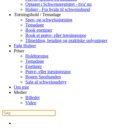
Optaget i Schweissregistret - hva' nu
Holger - Fra hvalp til schweisshund
Træningshold / Temadage
Spor- og schweisstræning
Temadage
Book enetimer
Book et prøve- eller træningsspor
Tilmelding, betaling og praktiske oplysninger
Følg Holger
Priser
Holdtræning
Temadage
Enetimer
Prøve- eller træningsspor
Bogen Sporhunden
Salg af schweissudstyr
Om mig
Medier
Billeder
Video