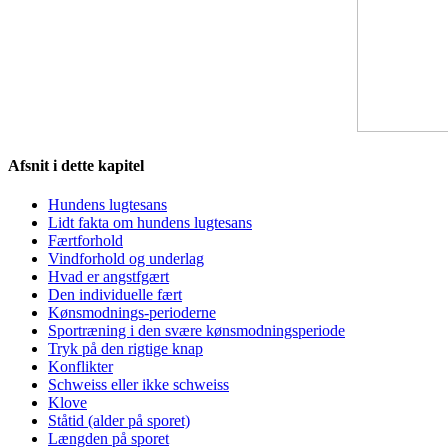
Afsnit i dette kapitel
Hundens lugtesans
Lidt fakta om hundens lugtesans
Færtforhold
Vindforhold og underlag
Hvad er angstfgært
Den individuelle fært
Kønsmodnings-perioderne
Sportræning i den svære kønsmodningsperiode
Tryk på den rigtige knap
Konflikter
Schweiss eller ikke schweiss
Klove
Ståtid (alder på sporet)
Længden på sporet