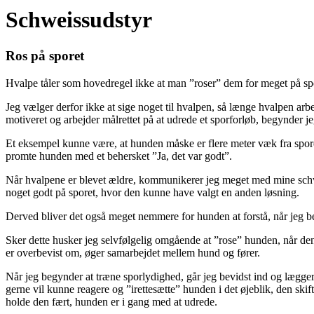
Schweissudstyr
Ros på sporet
Hvalpe tåler som hovedregel ikke at man ”roser” dem for meget på spor
Jeg vælger derfor ikke at sige noget til hvalpen, så længe hvalpen arbej
motiveret og arbejder målrettet på at udrede et sporforløb, begynder j
Et eksempel kunne være, at hunden måske er flere meter væk fra sporet
promte hunden med et behersket ”Ja, det var godt”.
Når hvalpene er blevet ældre, kommunikerer jeg meget med mine schwei
noget godt på sporet, hvor den kunne have valgt en anden løsning.
Derved bliver det også meget nemmere for hunden at forstå, når jeg beh
Sker dette husker jeg selvfølgelig omgående at ”rose” hunden, når den
er overbevist om, øger samarbejdet mellem hund og fører.
Når jeg begynder at træne sporlydighed, går jeg bevidst ind og lægger
gerne vil kunne reagere og ”irettesætte” hunden i det øjeblik, den skif
holde den fært, hunden er i gang med at udrede.