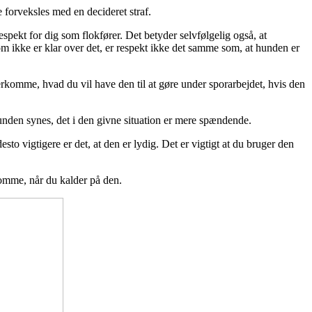
e forveksles med en decideret straf.
espekt for dig som flokfører. Det betyder selvfølgelig også, at
om ikke er klar over det, er respekt ikke det samme som, at hunden er
erkomme,
hvad du vil have den til at gøre under sporarbejdet, hvis den
unden synes, det i den givne situation er mere spændende.
sto vigtigere er det, at den er lydig. Det er vigtigt at du bruger den
omme, når du kalder på den.