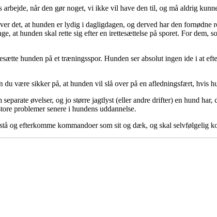
 arbejde, når den gør noget, vi ikke vil have den til, og må aldrig kunn
æver det, at hunden er lydig i dagligdagen, og derved har den fornødne r
, at hunden skal rette sig efter en irettesættelse på sporet. For dem, s
tesætte hunden på et træningsspor. Hunden ser absolut ingen ide i at ef
t
du være sikker på, at hunden vil slå over på en afledningsfært, hvis h
arate øvelser, og jo større jagtlyst (eller andre drifter) en hund har, de
 store problemer senere i hundens uddannelse.
rstå og efterkomme kommandoer som sit og dæk, og skal selvfølgelig k