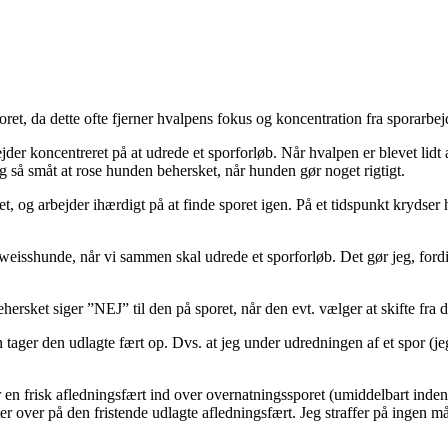
et, da dette ofte fjerner hvalpens fokus og koncentration fra sporarbej
der koncentreret på at udrede et sporforløb. Når hvalpen er blevet lidt æ
eg så småt at rose hunden behersket, når hunden gør noget rigtigt.
, og arbejder ihærdigt på at finde sporet igen. På et tidspunkt krydser
sshunde, når vi sammen skal udrede et sporforløb. Det gør jeg, fordi j
ersket siger ”NEJ” til den på sporet, når den evt. vælger at skifte fra d
 tager den udlagte fært op. Dvs. at jeg under udredningen af et spor (
 en frisk afledningsfært ind over overnatningssporet (umiddelbart inde
ter over på den fristende udlagte afledningsfært. Jeg straffer på ingen 