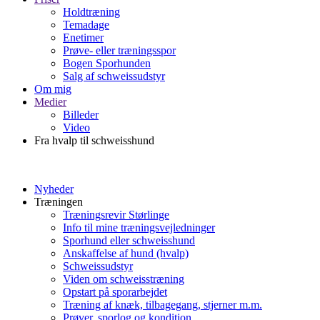
Holdtræning
Temadage
Enetimer
Prøve- eller træningsspor
Bogen Sporhunden
Salg af schweissudstyr
Om mig
Medier
Billeder
Video
Fra hvalp til schweisshund
Nyheder
Træningen
Træningsrevir Størlinge
Info til mine træningsvejledninger
Sporhund eller schweisshund
Anskaffelse af hund (hvalp)
Schweissudstyr
Viden om schweisstræning
Opstart på sporarbejdet
Træning af knæk, tilbagegang, stjerner m.m.
Prøver, sporlog og kondition