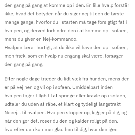
den gang på gang at komme op i den. En lille hvalp forstår
ikke, hvad det betyder, når du siger nej til den de første
mange gange, hvorfor du i starten må tage forsigtigt fat i
hvalpen, og derved forhindre den i at komme op i sofaen,
mens du giver en Nej-kommando.
Hvalpen lærer hurtigt, at du ikke vil have den op i sofaen,
men fræk, som en hvalp nu engang skal være, forsøger
den gang på gang.
Efter nogle dage træder du lidt væk fra hunden, mens den
er på vej hen og vil op i sofaen. Umid
delbart
inden
hvalpen tager tilløb til at springe eller kravle op i sofaen,
udtaler du uden at råbe, et klart og tydeligt langstrakt
Neeej... til hvalpen. Hvalpen stopper op, kigger på dig, og
når den gør det, roser du den og kalder roligt på den,
hvorefter den kommer glad hen til dig, hvor den igen