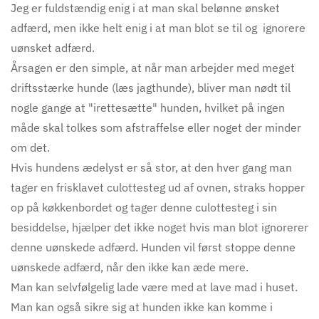
Jeg er fuldstændig enig i at man skal belønne ønsket
adfærd, men ikke helt enig i at man blot se til og ignorere
uønsket adfærd.
Årsagen er den simple, at når man arbejder med meget
driftsstærke hunde (læs jagthunde), bliver man nødt til
nogle gange at "irettesætte" hunden, hvilket på ingen
måde skal tolkes som afstraffelse eller noget der minder
om det.
Hvis hundens ædelyst er så stor, at den hver gang man
tager en frisklavet culottesteg ud af ovnen, straks hopper
op på køkkenbordet og tager denne culottesteg i sin
besiddelse, hjælper det ikke noget hvis man blot ignorerer
denne uønskede adfærd. Hunden vil først stoppe denne
uønskede adfærd, når den ikke kan æde mere.
Man kan selvfølgelig lade være med at lave mad i huset.
Man kan også sikre sig at hunden ikke kan komme i