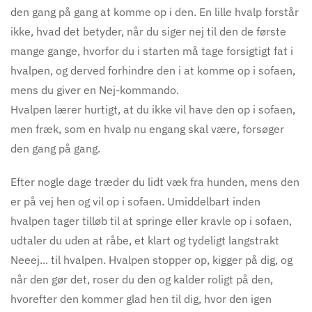
den gang på gang at komme op i den. En lille hvalp forstår
ikke, hvad det betyder, når du siger nej til den de første
mange gange, hvorfor du i starten må tage forsigtigt fat i
hvalpen, og derved forhindre den i at komme op i sofaen,
mens du giver en Nej-kommando.
Hvalpen lærer hurtigt, at du ikke vil have den op i sofaen,
men fræk, som en hvalp nu engang skal være, forsøger
den gang på gang.
Efter nogle dage træder du lidt væk fra hunden, mens den
er på vej hen og vil op i sofaen. Umid
delbart
inden
hvalpen tager tilløb til at springe eller kravle op i sofaen,
udtaler du uden at råbe, et klart og tydeligt langstrakt
Neeej... til hvalpen. Hvalpen stopper op, kigger på dig, og
når den gør det, roser du den og kalder roligt på den,
hvorefter den kommer glad hen til dig, hvor den igen