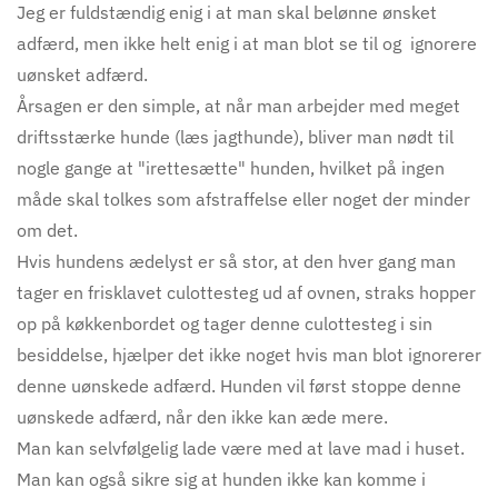
Jeg er fuldstændig enig i at man skal belønne ønsket
adfærd, men ikke helt enig i at man blot se til og ignorere
uønsket adfærd.
Årsagen er den simple, at når man arbejder med meget
driftsstærke hunde (læs jagthunde), bliver man nødt til
nogle gange at "irettesætte" hunden, hvilket på ingen
måde skal tolkes som afstraffelse eller noget der minder
om det.
Hvis hundens ædelyst er så stor, at den hver gang man
tager en frisklavet culottesteg ud af ovnen, straks hopper
op på køkkenbordet og tager denne culottesteg i sin
besiddelse, hjælper det ikke noget hvis man blot ignorerer
denne uønskede adfærd. Hunden vil først stoppe denne
uønskede adfærd, når den ikke kan æde mere.
Man kan selvfølgelig lade være med at lave mad i huset.
Man kan også sikre sig at hunden ikke kan komme i