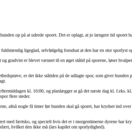
er hunden op på at udrede sporet. Det er oplagt, at jo længere tid sporet
uldstændig ligeglad, selvfølgelig forudsat at den har en stor sporlyst o
 og gradvist er blevet væn
net
til en øget ståtid på sporene, løser hval
nethedsprøve, er det ikke ståtiden på de udlagte spor, som giver hunden 
agt.
ftermiddagen kl. 16:00, og planlægger at gå det næste dag kl. f.eks. kl. 1
por flere steder.
erne, altså nogle få timer før hunden skal gå sporet, har krydset ind over
fært med færtsko, og specielt hvis det er i morgentimerne dyrene har kr
gsfært, hvilket den ikke må (læs kapilet om sporlydighed).