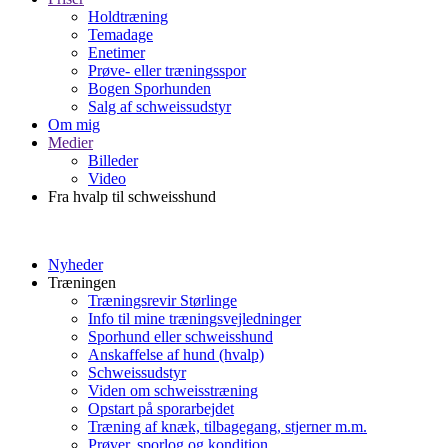
Holdtræning
Temadage
Enetimer
Prøve- eller træningsspor
Bogen Sporhunden
Salg af schweissudstyr
Om mig
Medier
Billeder
Video
Fra hvalp til schweisshund
Nyheder
Træningen
Træningsrevir Størlinge
Info til mine træningsvejledninger
Sporhund eller schweisshund
Anskaffelse af hund (hvalp)
Schweissudstyr
Viden om schweisstræning
Opstart på sporarbejdet
Træning af knæk, tilbagegang, stjerner m.m.
Prøver, sporlog og kondition