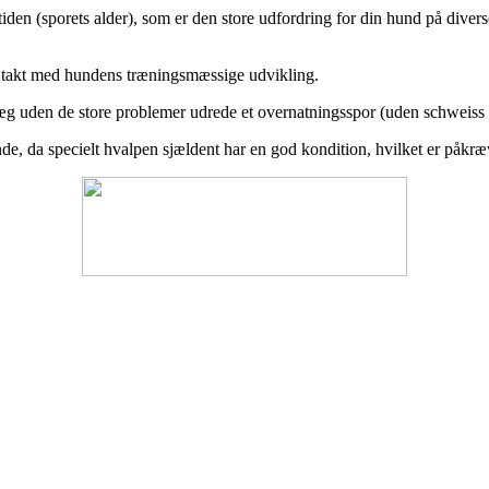
åtiden (sporets alder), som er den store udfordring for din hund på diver
e i takt med hundens træningsmæssige udvikling.
æg uden de store problemer udrede et overnatningsspor (uden schweiss p
de, da specielt hvalpen sjældent har en god kondition, hvilket er påkræ