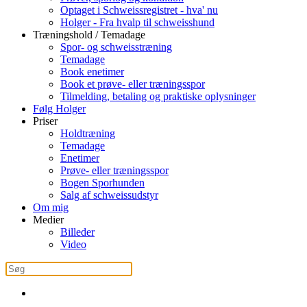
Optaget i Schweissregistret - hva' nu
Holger - Fra hvalp til schweisshund
Træningshold / Temadage
Spor- og schweisstræning
Temadage
Book enetimer
Book et prøve- eller træningsspor
Tilmelding, betaling og praktiske oplysninger
Følg Holger
Priser
Holdtræning
Temadage
Enetimer
Prøve- eller træningsspor
Bogen Sporhunden
Salg af schweissudstyr
Om mig
Medier
Billeder
Video