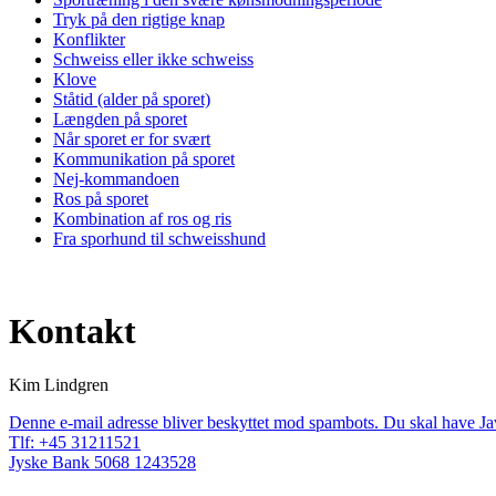
Tryk på den rigtige knap
Konflikter
Schweiss eller ikke schweiss
Klove
Ståtid (alder på sporet)
Længden på sporet
Når sporet er for svært
Kommunikation på sporet
Nej-kommandoen
Ros på sporet
Kombination af ros og ris
Fra sporhund til schweisshund
Kontakt
Kim Lindgren
Denne e-mail adresse bliver beskyttet mod spambots. Du skal have Java
Tlf: +45 31211521
Jyske Bank 5068 1243528