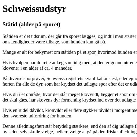
Schweissudstyr
Ståtid (alder på sporet)
Ståtiden er det tidsrum, der går fra sporet lægges, og indtil man start
omstændigheder være tilbage, som hunden kan gå på.
Mange er alt for bekymret om ståtiden på et spor, hvorimod hunden er f
Hvis hvalpen har de rette anlæg samtidig med, at den er gennemtrænet
klovene) i en alder af ca. 4 må
neder.
På diverse sporprøver, Schweiss-registrets kvalifikationstest, eller eg
færten fra alle de dyr, som har krydset det udlagte spor efter det er udl
Hvis du i et område, hvor der står meget klovvildt, lægger et spor om e
det skal gåes, har skovens dyr formentlig krydset ind over det udlagte s
Hvis en rudel dåvildt, kronvildt eller flere stykker råvildt i morgentim
den sværeste udfordring for hunden.
Denne afledningsfært står betydelig stærkere, end den af dig udlagte 
hvis den selv skulle vælge, hellere vælge at gå på den friske aflednin