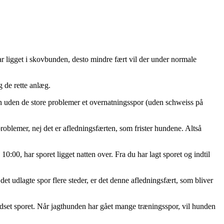
 har ligget i skovbunden, desto mindre fært vil der under normale
g de rette anlæg.
pen uden de store problemer et overnatningsspor (uden schweiss på
problemer, nej det er afledningsfærten, som frister hundene. Altså
0:00, har sporet ligget natten over. Fra du har lagt sporet og indtil
 det udlagte spor flere steder, er det denne afledningsfært, som bliver
ydset sporet. Når jagthunden har gået mange træningsspor, vil hunden