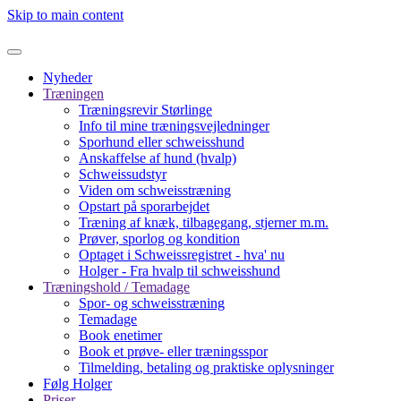
Skip to main content
Nyheder
Træningen
Træningsrevir Størlinge
Info til mine træningsvejledninger
Sporhund eller schweisshund
Anskaffelse af hund (hvalp)
Schweissudstyr
Viden om schweisstræning
Opstart på sporarbejdet
Træning af knæk, tilbagegang, stjerner m.m.
Prøver, sporlog og kondition
Optaget i Schweissregistret - hva' nu
Holger - Fra hvalp til schweisshund
Træningshold / Temadage
Spor- og schweisstræning
Temadage
Book enetimer
Book et prøve- eller træningsspor
Tilmelding, betaling og praktiske oplysninger
Følg Holger
Priser