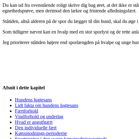
Du kan ud fra ovenstående roligt skrive dig bag øret, at det ikke er st
egnethedsprøve, men derimod den lækre og fristende afledningsfært.
Ståtiden, altså alderen på de spor du lægger til din hund, skal du øg
Som tidligere nævnt kan en hvalp med en stor sporlyst og de rette anl
Jeg prioriterer ståtiden højere end sporlængden på hvalpe og unge hun
Afsnit i dette kapitel
Hundens lugtesans
Lidt fakta om hundens lugtesans
Færtforhold
Vindforhold og underlag
Hvad er angstfgært
Den individuelle fært
Kønsmodnings-perioderne
Sportræning i den svære kønsmodningsperiode