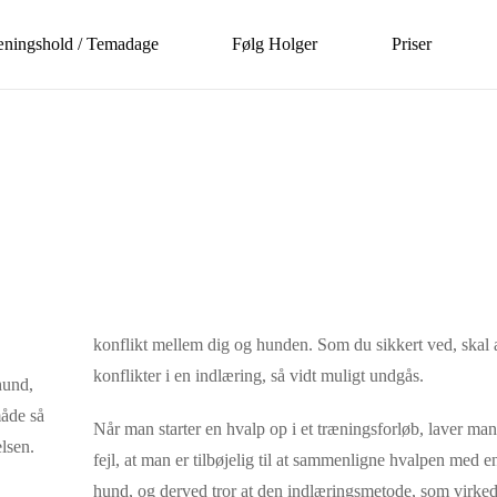
æningshold / Temadage
Følg Holger
Priser
konflikt mellem dig og hunden. Som du sikkert ved, skal a
konflikter i en indlæring, så vidt muligt undgås.
hund,
måde så
N
år man starter en hvalp op i et træningsforløb, laver ma
lsen.
fejl, at man er tilbøjelig til at sammenligne hvalpen med 
hund, og derved tror at den indlæringsmetode, som virke