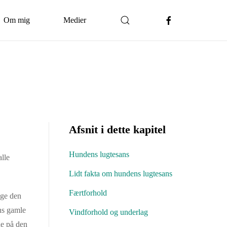
Om mig
Medier
Afsnit i dette kapitel
Hundens lugtesans
lle
Lidt fakta om hundens lugtesans
Færtforhold
nge den
ens gamle
Vindforhold og underlag
de på den