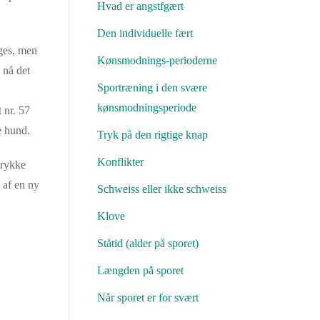
Hvad er angstfgært
Den individuelle fært
uges, men
Kønsmodnings-perioderne
 nå det
Sportræning i den svære
kønsmodningsperiode
 nr. 57
e hund.
Tryk på den rigtige knap
Konflikter
trykke
 af en ny
Schweiss eller ikke schweiss
Klove
Ståtid (alder på sporet)
Længden på sporet
Når sporet er for svært