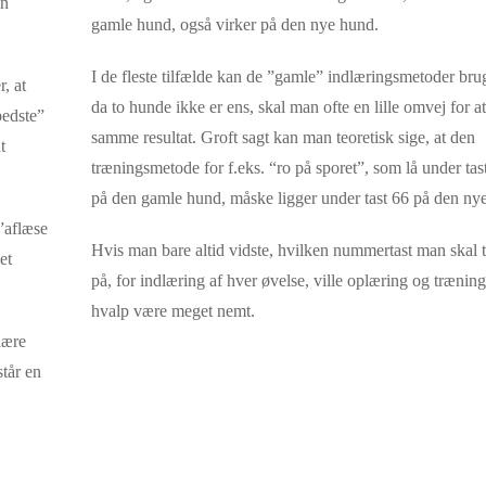
en
gamle hund, også virker på den nye hund.
I de fleste tilfælde kan de ”gamle” indlæringsmetoder br
, at
da to hunde ikke er ens, skal man ofte en lille omvej for at
bedste”
samme resultat. Groft sagt kan man teoretisk sige, at den
t
træningsmetode for f.eks. “ro på sporet”, som lå under tast
på den gamle hund, måske ligger under tast 66 på den ny
”aflæse
Hvis man bare altid vidste, hvilken nummertast man skal 
et
på, for indlæring af hver øvelse, ville oplæring og træning
hvalp være meget nemt.
lære
står en