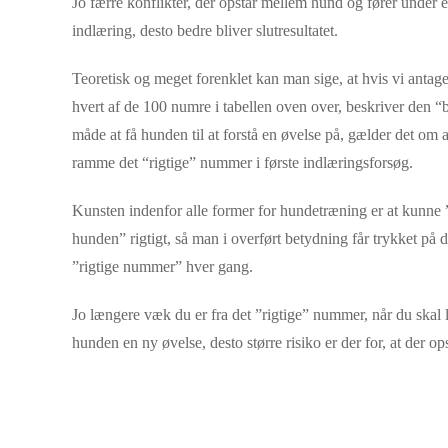
Jo færre konflikter, der opstår mellem hund og fører under 
indlæring, desto bedre bliver slut
resultatet.
Teoretisk og meget forenklet kan man sige, at hvis vi antager
hvert af de 100 numre i tabellen oven over, beskriver den “
måde at få hunden til at forstå en øvelse på, gælder det om a
ramme det “rigtige” nummer i første indlæringsforsøg.
Kunsten indenfor alle former for hundetræ
ning
er at kunne 
hunden” rigtigt, så man i overført betydning får trykket på d
”rigtige nummer” hver gang.
Jo længere væk du er fra det ”rigtige” nummer, når du skal 
hunden en ny øvelse, desto større risiko er der for, at der op