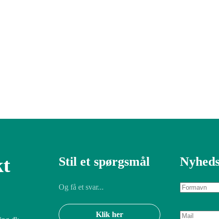
t
Stil et spørgsmål
Nyheds
Og få et svar...
Klik her