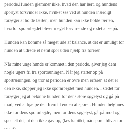
periode.Hunden glemmer ikke, hvad den har lært, og hundens
sporlyst forsvinder ikke, hvilket ses ved at hunden ihærdigt
forsøger at holde færten, men hunden kan ikke holde færten,
hvorfor sporarbejdet bliver meget forvirrende og rodet at se på.
Hunden kan komme så meget ude af balance, at det er umuligt for
hunden at udrede et nemt spor uden hjælp fra føreren.
Når mine unge hunde er kommet i den periode, giver jeg dem
nogle ugers fri fra sportræningen. Når jeg starter op på
sportræningen, og tror at perioden er ovre men erfarer, at det er
den ikke, stopper jeg ikke sporarbejdet med hunden. I stedet for
forsøger jeg at belønne hunden for dens store søgelyst og gå-på-
mod, ved at hjælpe den frem til enden af sporet. Hunden belønnes
ikke for dens sporarbejde, men for dens søgelyst, gå-på-mod og
specielt det, at den ikke gav op, (læs kapitlet, når sporet bliver for
svært).