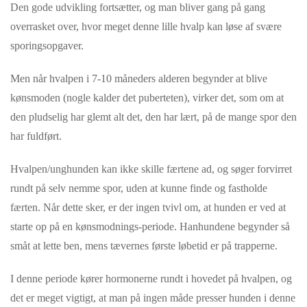
Den gode udvikling fortsætter, og man bliver gang på gang
overrasket over, hvor meget denne lille hvalp kan løse af svære
sporingsopgaver.
Men når hvalpen i 7-10 måneders alderen be
gynder
at blive
kønsmoden (nogle kalder det puberteten), virker det, som om at
den pludselig har glemt alt det, den har lært, på de mange spor den
har fuldført.
Hvalpen/unghunden kan ikke skille færtene ad, og søger forvirret
rundt på selv nemme spor, uden at kunne finde og fastholde
færten. Når dette sker, er der ingen tvivl om, at hunden er ved at
starte op på en kønsmodnings-periode. Hanhundene begynder så
småt at lette ben, mens tæ
vernes
første løbetid er på trapperne.
I denne periode kører hormonerne rundt i hovedet på hvalpen, og
det er meget vigtigt, at man på ingen måde presser hunden i denne