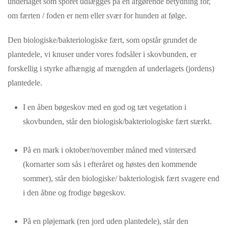
underlaget som sporet udlægges på en afgørende betydning for,
om færten / foden er nem eller svær for hunden at følge.
Den biologiske/bakteriologiske fært, som opstår grundet de
plantedele, vi knuser under vores fodsåler i skovbunden, er
forskellig i styrke afhængig af mængden af underlagets (jordens)
plantedele.
I en åben bøgeskov med en god og tæt vegetation i
skovbunden, står den biologisk/bakteriologiske fært stærkt.
På en mark i oktober/november måned med vintersæd
(kornarter som sås i efteråret og høstes den kommende
sommer), står den biologiske/ bakteriologisk fært svagere end
i den åbne og frodige bøgeskov.
På en pløjemark (ren jord uden plantedele), står den