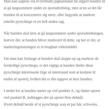
Man kan sagtens via et (forbudt) pig
halsbånd
får afgjort hunden til
at gå langsommere under en sporudredning, men at tro at det får
hunden til at koncentrere sig mere, eller begynde at markere
enkelte pyrschtegn er en helt anden sag.
Når hunden skal lære at gå langsommere under sporudredningen,
kræver det, at hunden bliver motiveret til dette, og her er det, at
markeringstræningen er et brugbart virkemiddel.
Før man kan forlange at hunden skal stoppe op og markere de
forskellige pyrschtegn, er det vigtigt at hunden finder disse
pyrschtegn interessante (lige så interessant som at komme til
enden af sporet), hvilket det er din opgave at lære hunden.
I stedet for at hunden starter op ved punktet A, og slutter sporet
ved punktet B, indlægges der på sporet flere delmål.
Hvert delmål består af et pyrschtegn som et par hår, schweiss,