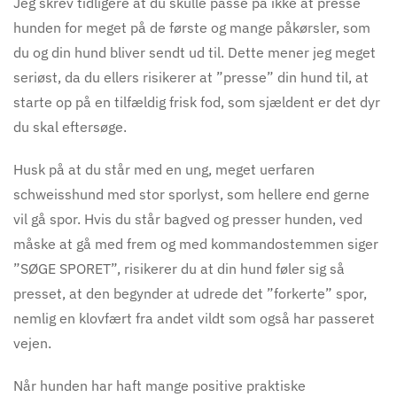
Jeg skrev tidligere at du skulle passe på ikke at presse
hunden for meget på de første og mange påkørsler, som
du og din hund bliver sendt ud til. Dette mener jeg meget
seriøst, da du ellers risikerer at ”presse” din hund til, at
starte op på en tilfældig frisk fod, som sjældent er det dyr
du skal eftersøge.
Husk på at du står med en ung, meget uerfaren
schweisshund med stor sporlyst, som hellere end gerne
vil gå spor. Hvis du står bagved og pres
ser
hunden, ved
måske at gå med frem og med kommandostemmen siger
”SØGE SPORET”, risikerer du at din hund føler sig så
presset, at den begynder at udrede det ”forkerte” spor,
nemlig en klovfært fra andet vildt som også har passeret
vejen.
Når hunden har haft mange positive praktiske