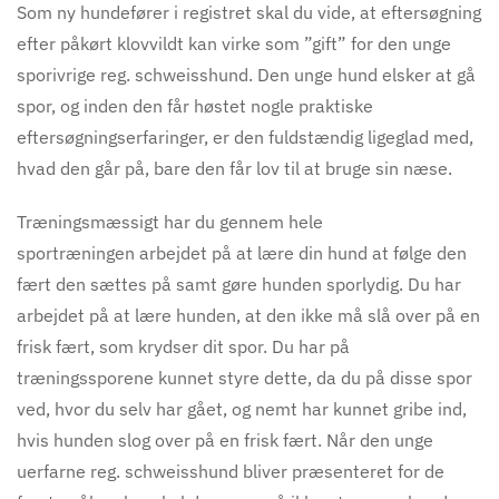
Som ny hundefører i registret skal du vide, at eftersøgning
efter påkørt klovvildt kan virke som ”gift” for den unge
sporivrige reg. schweisshund. Den unge hund elsker at gå
spor, og inden den får høstet nogle praktiske
eftersøgningserfaringer, er den fuldstændig ligeglad med,
hvad den går på, bare den får lov til at bruge sin næse.
Træningsmæssigt har du gennem hele
sportræ
ningen
arbejdet på at lære din hund at følge den
fært den sættes på samt gøre hunden sporlydig. Du har
arbejdet på at lære hunden, at den ikke må slå over på en
frisk fært, som krydser dit spor. Du har på
træningssporene kunnet styre dette, da du på disse spor
ved, hvor du selv har gået, og nemt har kunnet gribe ind,
hvis hunden slog over på en frisk fært. Når den unge
uerfarne reg. schweisshund bliver præsenteret for de