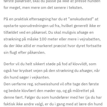
første påkørsler, skal du passe på ikke at presse hunden
for meget, men mere om det senere i teksten.
På en praktisk eftersøgning har du et ”anskudssted” at
opstarte sporudredningen ud fra, hvilket generelt ikke er
tilfældet ved en påkørsel. Du skal muligvis afsøge en
strækning på måske 100 meter eller mere i vejrabatten,
da der ikke altid er markeret præcist hvor dyret fortsatte
sin flugt efter påkørslen.
Derfor vil du helt sikkert støde på fod af klovvildt, som
også har krydset vejen på den strækning du afsøger, når
din hund søger i vejkanten.
Den uerfarne reg. schweisshund vil ofte tage den første
og bedste klovfært den møder op, og gå målrettet på
denne fært. Følger du som hunde
fører
med her (ja du har
faktisk ikke andre valg), er du i gang med at lære din hund