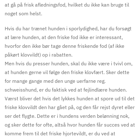
at gå på frisk afledningsfod, hvilket du ikke kan bruge til
noget som helst.
Hvis du har trænet hunden i sporlydighed, har du forsøgt
at lære hunden, at den friske fod
ikke
er interessant,
hvorfor den ikke bør tage denne friskende fod (af ikke
påkørt klovvildt) op i rabatten.
Men hvis du presser hunden, skal du ikke være i tvivl om,
at hunden gerne vil følge den friske klovfært. Sker dette
for mange gange med den unge uerfarne reg.
schweisshund, er du faktisk ved at fejlindlære hunden.
Værst bliver det hvis det lykkes hunden at spore ud til det
friske klovvildt den har gået på, og den får rejst dyret eller
ser det flygte. Dette er i hundens verden belønning nok,
og sker dette for ofte, altså hvor hunden får succes ved at
komme frem til det friske hjortevildt, er du ved at