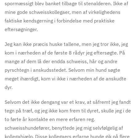
spormæssigt blev banket tilbage til stenalderen. Ikke af
mine gode schweisskollegaer, men af virkelighedens
faktiske kendsgerning i forbindelse med praktiske
eftersøgninger.
Jeg kan ikke præcis huske tallene, men jeg tror ikke, jeg
kom i nærheden af de første 8 rådyr jeg eftersøgte. På
mange af dem lå der endda schweiss, hår og andre
pyrschtegn i anskudsstedet. Selvom min hund søgte
meget ihærdigt, kom vi ikke i nærheden af de anskudte
dyr.
Selvom det ikke dengang var et krav, at såfremt jeg fandt
tegn på træf, og jeg ikke kom frem til dyret, skulle jeg i de
to førte år kontakte en mere erfaren reg.
schweisshundefører, benyttede jeg mig selvfølgelig af
kollegahjælp. Disse kollegaers erfarne hunde gik på flere