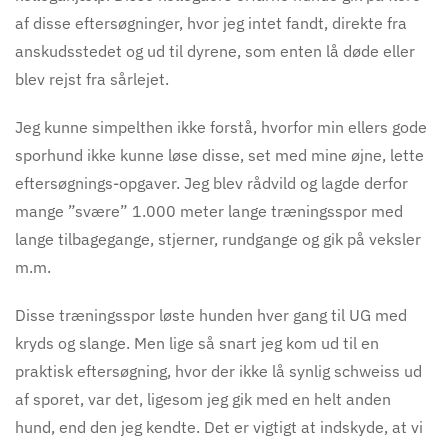
af disse eftersøgninger, hvor jeg intet fandt, direkte fra
anskudsstedet og ud til dyrene, som enten lå døde eller
blev rejst fra sårlejet.
Jeg kunne simpelthen ikke forstå, hvorfor min ellers gode
sporhund ikke kunne løse disse, set med mine øjne, lette
eftersøgnings-opgaver. Jeg blev rådvild og lagde derfor
mange ”svære” 1.000 meter lange træningsspor med
lange tilbagegan
ge,
stjerner, rundgange og gik på veksler
m.m.
Disse træningsspor løste hunden hver gang til UG med
kryds og slange. Men lige så snart jeg kom ud til en
praktisk eftersøgning, hvor der ikke lå synlig schweiss ud
af sporet, var det, ligesom jeg gik med en helt anden
hund, end den jeg kendte. Det er vigtigt at indskyde, at vi