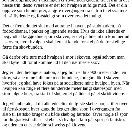
næste trin, desto sværere er det for hvalpen at følge med. Det er din
opga
ve
som hundefører, at gøre overgangen fra ét trin til et sværere
tri, så flydende og forståeligt som overhovedet muligt.
Det er fremadrettet slut med at træne i haven, på stubmarken, på
fodboldbaner, i parker og lignende steder. Hvis du ikke allerede er
begyndt at lægge dine spor i skoven, er det på tide, at du kommer ud
i skoven, hvor hvalpen skal lære at kende forskel på de forskellige
færte fra skovbun
den.
Gå derfor ofte ture med hvalpen i snor i skoven, også selvom man
skal køre lidt for at komme ud til den nærmeste skov.
Jeg er i den heldige situation, at jeg bor i et hus 900 meter inde i en
skov, så alle mine lufteture med hundene, foregår altid i skoven,
hvorfor jeg skal have fokus på at socialisere mine hvalpe i byen. Når
hvalpen kan følge et flere hunderede meter langt slæbespor, med
store bløde buer, fra start til slut, erdet på tide at gå et skridt videre.
Jeg vil anbefale, at du allerede efter de første slæbespor, skifter over
til færtskospor, hver gang du lægger dine spor. I overgangen fra
slæb til færtsko bruger du både slæb og færtsko. Over nogle få spor
får du gradvist udfaset slæbet, så hvalpen kun går spor på færtsko,
og uden en eneste dråbe schweiss på klovene.