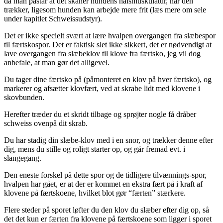
da man påstår at det skåner hundens halsmuskulatur, når den
trækker, ligesom hunden kan arbejde mere frit (læs mere om sele
under kapitlet Schweissudstyr).
Det er ikke specielt svært at lære hvalpen overgangen fra slæbespor
til færtskospor. Det er faktisk slet ikke sikkert, det er nødvendigt at
lave overgangen fra slæbeklov til klove fra færtsko, jeg vil dog
anbefale, at man gør det alligevel.
Du tager dine færtsko på (påmonteret en klov på hver færtsko), og
markerer og afsætter klovfært, ved at skrabe lidt med klovene i
skovbunden.
Herefter træder du et skridt tilbage og sprøjter nogle få dråber
schweiss ovenpå dit skrab.
Du har stadig din slæbe-klov med i en snor, og trækker denne efter
dig, mens du stille og roligt starter op, og går fremad evt. i
slangegang.
Den eneste forskel på dette spor og de tidligere tilvænnings-spor,
hvalpen har gået, er at der er kommet en ekstra fært på i kraft af
klovene på færtskoene, hvilket blot gør “færten” stærkere.
Flere steder på sporet løfter du den klov du slæber efter dig op, så
det det kun er færten fra klovene på færtskoene som ligger i sporet