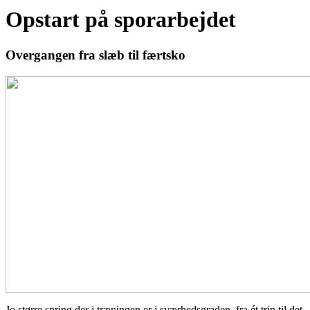
Opstart på sporarbejdet
Overgangen fra slæb til færtsko
Jo større spring der i træningen er i sværheds
graden,
fra ét trin til det