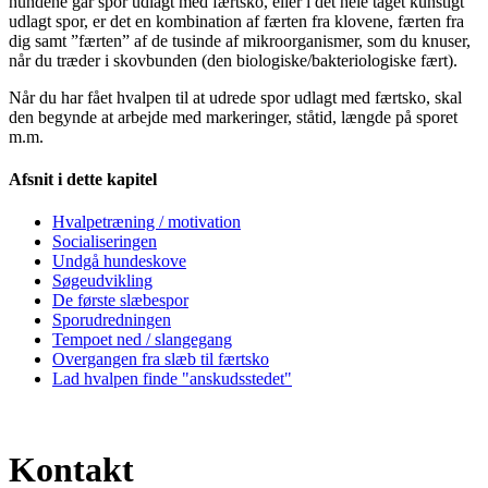
hundene går spor udlagt med færtsko, eller i det hele taget kunstigt
udlagt spor, er det en kombination af færten fra klovene, færten fra
dig samt ”færten” af de tusinde af mikroorganismer, som du knuser,
når du træder i skovbunden (den biologiske/bakteriologiske fært).
Når du har fået hvalpen til at udrede spor udlagt med færtsko, skal
den begynde at arbejde med markeringer, ståtid, længde på sporet
m.m.
Afsnit i dette kapitel
Hvalpetræning / motivation
Socialiseringen
Undgå hundeskove
Søgeudvikling
De første slæbespor
Sporudredningen
Tempoet ned / slangegang
Overgangen fra slæb til færtsko
Lad hvalpen finde "anskudsstedet"
Kontakt