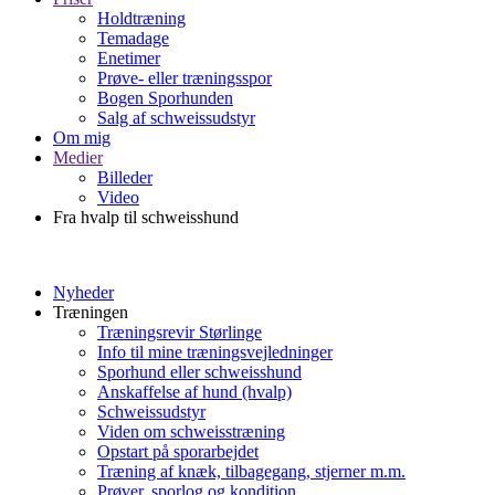
Holdtræning
Temadage
Enetimer
Prøve- eller træningsspor
Bogen Sporhunden
Salg af schweissudstyr
Om mig
Medier
Billeder
Video
Fra hvalp til schweisshund
Nyheder
Træningen
Træningsrevir Størlinge
Info til mine træningsvejledninger
Sporhund eller schweisshund
Anskaffelse af hund (hvalp)
Schweissudstyr
Viden om schweisstræning
Opstart på sporarbejdet
Træning af knæk, tilbagegang, stjerner m.m.
Prøver, sporlog og kondition