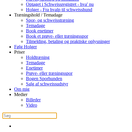
Optaget i Schweissregistret - hva' nu
Holger - Fra hvalp til schweisshund
Træningshold / Temadage
Spor- og schweisstræning
Temadage
Book enetimer
Book et prøve- eller træningsspor
Tilmelding, betaling og praktiske oplysninger
Følg Holger
Priser
Holdtræning
Temadage
Enetimer
Prøve- eller træningsspor
Bogen Sporhunden
Salg af schweissudstyr
Om mig
Medier
Billeder
Video