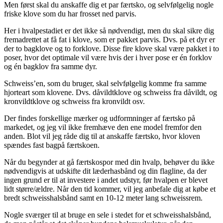
Men først skal du anskaffe dig et par færtsko, og selvfølgelig nogle
friske klove som du har frosset ned parvis.
Her i hvalpestadiet er det ikke så nødvendigt, men du skal sikre dig
fremadrettet at få fat i klove, som er pakket parvis. Dvs. på et dyr er
der to bagklove og to forklove. Disse fire klove skal være pakket i to
poser, hvor det optimale vil være hvis der i hver pose er én forklov
og én bagklov fra samme dyr.
Schweiss’en, som du bruger, skal selvfølgelig komme fra samme
hjorteart som klovene. Dvs. dåvildtklove og schweiss fra dåvildt, og
kronvildtklove og schweiss fra kronvildt osv.
Der findes forskellige mærker og udformninger af færtsko på
markedet, og jeg vil ikke fremhæve den ene model fremfor den
anden. Blot vil jeg råde dig til at anskaffe færtsko, hvor kloven
spændes fast bagpå færtskoen.
Når du begynder at gå færtskospor med din hvalp, behøver du ikke
nødvendigvis at udskifte dit læderhasbånd og din flagline, da der
ingen grund er til at investere i andet udstyr, før hvalpen er blevet
lidt større/ældre. Når den tid kommer, vil jeg anbefale dig at købe et
bredt schweiss
halsbånd
samt en 10-12 meter lang schweissrem.
Nogle sværger til at bruge en sele i stedet for et schweisshalsbånd,