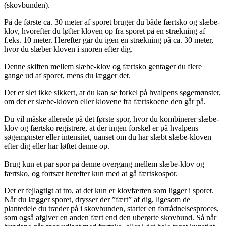
(skovbunden).
På de første ca. 30 meter af sporet bruger du både færtsko og slæbe-
klov, hvorefter du løfter kloven op fra sporet på en strækning af
f.eks. 10 meter. Herefter går du igen en strækning på ca. 30 meter,
hvor du slæber kloven i snoren efter dig.
Denne skiften mellem slæbe-klov og færtsko gentager du flere
gange ud af sporet, mens du lægger det.
Det er slet ikke sikkert, at du kan se forkel på hvalpens søgemønster,
om det er slæbe-kloven eller klovene fra færtskoene den går på.
Du vil måske allerede på det første spor, hvor du kombinerer slæbe-
klov og færtsko registrere, at der ingen forskel er på hvalpens
søgemønster eller intensitet, uanset om du har slæbt slæbe-kloven
efter dig eller har løftet denne op.
Brug kun et par spor på denne overgang mellem slæbe-klov og
færtsko, og fortsæt herefter kun med at gå færtskospor.
Det er fejlagtigt at tro, at det kun er klovfærten som ligger i sporet.
Når du lægger sporet, drysser der ”fært” af dig, ligesom de
plantedele du træder på i skovbunden, starter en forrådnelsesproces,
som også afgiver en anden fært end den uberørte skovbund. Så når