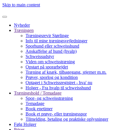
Skip to main content
Nyheder
Træningen
Træningsrevir Størlinge
Info til mine træningsvejledninger
Sporhund eller schweisshund
Anskaffelse af hund (hvalp)
Schweissudstyr
Viden om schweisstræning
Opstart på sporarbejdet
Træning af knæk, tilbagegang, stjerner m.m.
Prøver, sporlog og kondition
Optaget i Schweissregistret - hva' nu
Holger - Fra hvalp til schweisshund
Træningshold / Temadage
Spor- og schweisstræning
Temadage
Book enetimer
Book et prøve- eller træningsspor
Tilmelding, betaling og praktiske oplysninger
Følg Holger
Priser